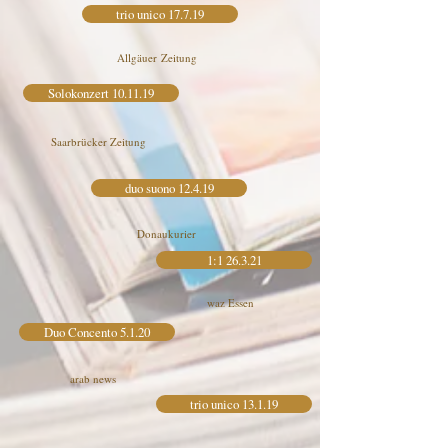
trio unico 17.7.19
Allgäuer Zeitung
Solokonzert 10.11.19
Saarbrücker Zeitung
duo suono 12.4.19
Donaukurier
1:1 26.3.21
waz Essen
Duo Concento 5.1.20
arab news
trio unico 13.1.19