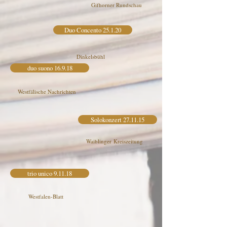
Gifhorner Rundschau
Duo Concento 25.1.20
Dinkelsbühl
duo suono 16.9.18
Westfälische Nachrichten
Solokonzert 27.11.15
Waiblinger Kreiszeitung
trio unico 9.11.18
Westfalen-Blatt