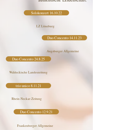
Solokonzert 16.10.22
LZ Lüneburg
Duo Concento 14.11.23
Augsburger Allgemeine
Duo Concento 24.8.25
Waldeckische Landeszeitung
trio unico 8.11.21
Rhein-Neckar-Zeitung
Duo Concento 12.9.21
Frankenberger Allgemeine